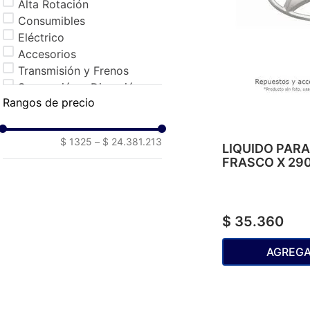
Alta Rotación
Consumibles
Eléctrico
Accesorios
Transmisión y Frenos
Suspensión y Dirección
Rangos de precio
Motor
Tapicería y Molduras
$ 1325
–
$ 24.381.213
LIQUIDO PAR
FRASCO X 29
$
35
.
360
AGREGA