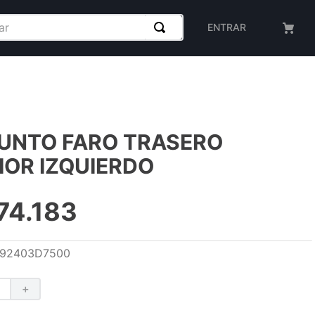
ENTRAR
UNTO FARO TRASERO
IOR IZQUIERDO
74
.
183
92403D7500
＋