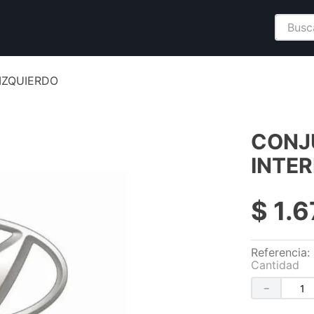
Buscar
IZQUIERDO
CONJ
INTER
$
1
.
6
Referencia
:
Cantidad
－