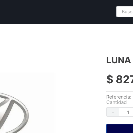
Buscar
LUNA 
$
82
Referencia
:
Cantidad
－