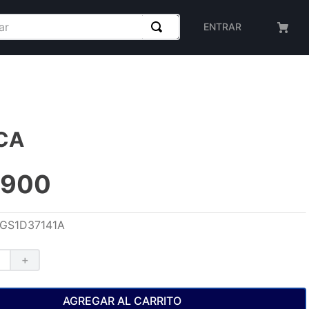
ENTRAR
CA
900
GS1D37141A
＋
AGREGAR AL CARRITO