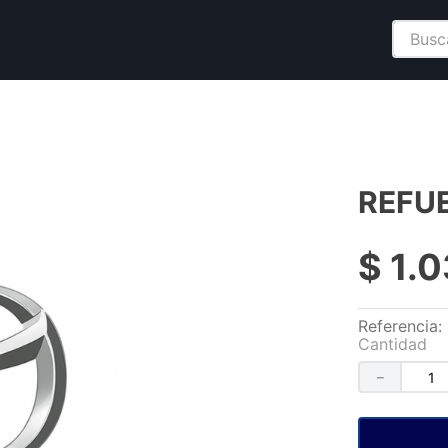
Buscar
REFU
$
1
.
0
Referencia
:
Cantidad
－