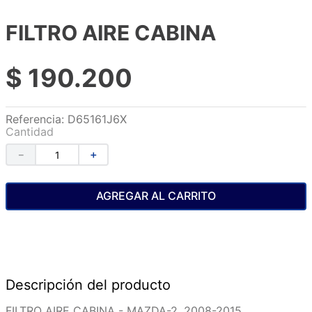
FILTRO AIRE CABINA
$
190
.
200
Referencia
:
D65161J6X
Cantidad
－
＋
AGREGAR AL CARRITO
Descripción del producto
FILTRO AIRE CABINA - MAZDA-2, 2008-2015