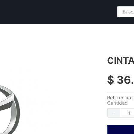
Buscar
CINTA
$
36
.
Referencia
:
Cantidad
－