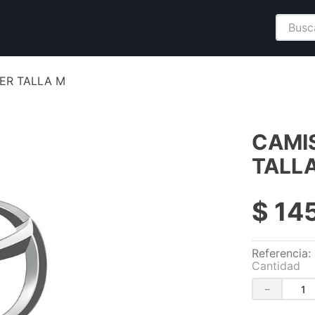
Buscar
ER TALLA M
CAMI
TALL
$
14
Referencia
:
Cantidad
－