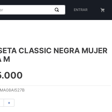
ENTRAR
SETA CLASSIC NEGRA MUJER
A M
5
.
000
MA08AI527B
＋