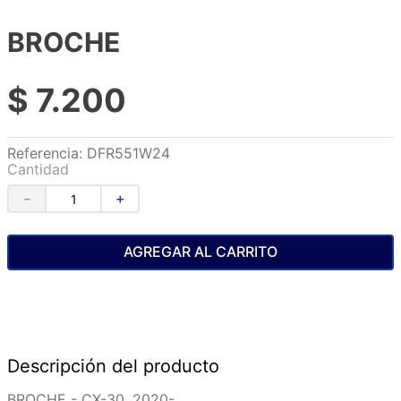
BROCHE
$
7
.
200
Referencia
:
DFR551W24
Cantidad
－
＋
AGREGAR AL CARRITO
Descripción del producto
BROCHE - CX-30, 2020-