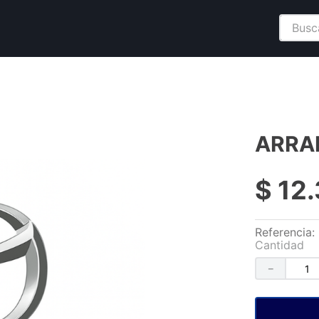
Buscar
ARRA
$
12
.
Referencia
:
Cantidad
－