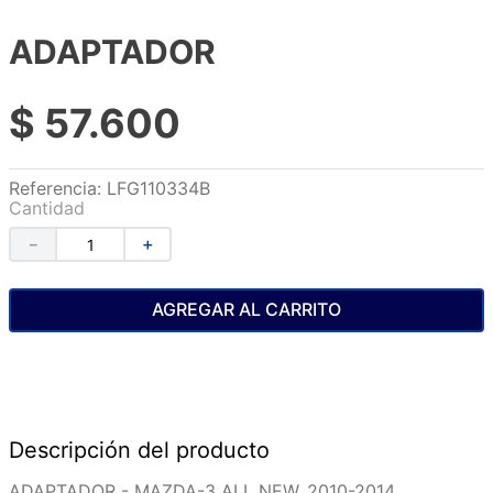
ADAPTADOR
$
57
.
600
Referencia
:
LFG110334B
Cantidad
－
＋
AGREGAR AL CARRITO
Descripción del producto
ADAPTADOR - MAZDA-3 ALL NEW, 2010-2014