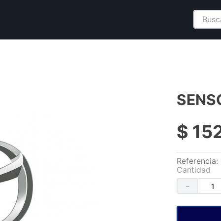
Buscar
SENS
$
15
Referencia
:
Cantidad
－