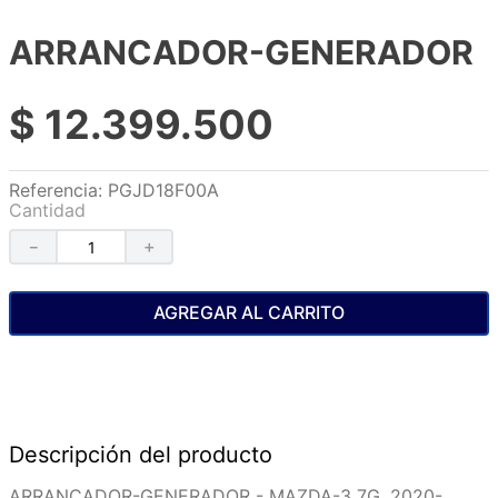
ARRANCADOR-GENERADOR
$
12
.
399
.
500
Referencia
:
PGJD18F00A
Cantidad
－
＋
AGREGAR AL CARRITO
Descripción del producto
ARRANCADOR-GENERADOR - MAZDA-3 7G, 2020-