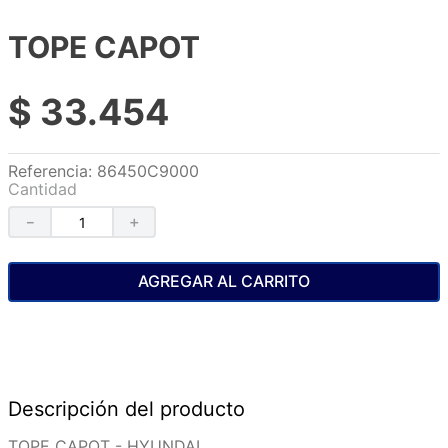
TOPE CAPOT
$
33
.
454
Referencia
:
86450C9000
Cantidad
－
＋
AGREGAR AL CARRITO
Descripción del producto
TOPE CAPOT - HYUNDAI